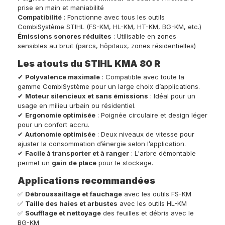
prise en main et maniabilité
Compatibilité
: Fonctionne avec tous les outils
CombiSystème STIHL (FS-KM, HL-KM, HT-KM, BG-KM, etc.)
Émissions sonores réduites
: Utilisable en zones
sensibles au bruit (parcs, hôpitaux, zones résidentielles)
Les atouts du STIHL KMA 80 R
✔
Polyvalence maximale
: Compatible avec toute la
gamme CombiSystème pour un large choix d’applications.
✔
Moteur silencieux et sans émissions
: Idéal pour un
usage en milieu urbain ou résidentiel.
✔
Ergonomie optimisée
: Poignée circulaire et design léger
pour un confort accru.
✔
Autonomie optimisée
: Deux niveaux de vitesse pour
ajuster la consommation d’énergie selon l’application.
✔
Facile à transporter et à ranger
: L'arbre démontable
permet un
gain de place
pour le stockage.
Applications recommandées
✅
Débroussaillage et fauchage
avec les outils FS-KM
✅
Taille des haies et arbustes
avec les outils HL-KM
✅
Soufflage et nettoyage
des feuilles et débris avec le
BG-KM