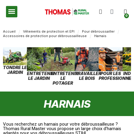
Accueil
Vêtements de protection et EPI
Pour débroussailler
Accessoires de protection pour débroussailleuse
Harnais
TONDRE LE
JARDIN
ENTRETENIR
ENTRETENIR
TRAVAILLER
POUR LES
INDU
LE JARDIN
LE
LE BOIS
PROFESSIONNEL
ET
POTAGER
HARNAIS
Vous recherchez un harnais pour votre débroussailleuse ?
Thomas Rural Master vous propose un large choix d'harnais
adaptés pour vos débroussailleuses STIHL.