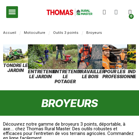
Accueil
Motoculture
Outils 3 points
Broyeurs
TONDRE LE
JARDIN
ENTRETENIR
ENTRETENIR
TRAVAILLER
POUR LES
INDU
LE JARDIN
LE
LE BOIS
PROFESSIONNEL
ET
POTAGER
BROYEURS
Découvrez notre gamme de broyeurs 3 points, déportable, à
axe.... chez Thomas Rural Master. Des outils robustes et
efficaces pour l'entretien de vos terrains agricoles. Commandez
en ligne facilement.