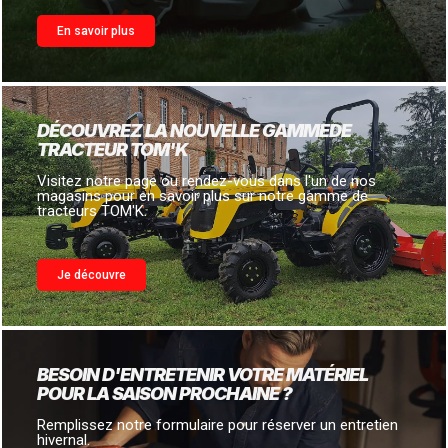
En savoir plus
DÉCOUVREZ LA NOUVELLE GAMMEDE
TRACTEUR TOM'K
Visitez notre page ou rendez-vous dans l'un de nos
magasins pour en savoir plus sur notre gamme de
tracteurs TOM'K.
Je découvre
BESOIN D'ENTRETENIR VOTRE MATÉRIEL
POUR LA SAISON PROCHAINE ?
Remplissez notre formulaire pour réserver un entretien
hivernal.