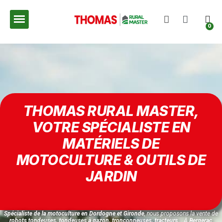
THOMAS RURAL MASTER,
VOTRE SPÉCIALISTE EN
MATÉRIELS DE
MOTOCULTURE & OUTILS DE
JARDIN
Spécialiste de la motoculture en Dordogne et Gironde
, nous proposons la vente de
robots tondeuses, tondeuses à gazon, tronçonneuses, tracteurs...
À
Bergerac
,