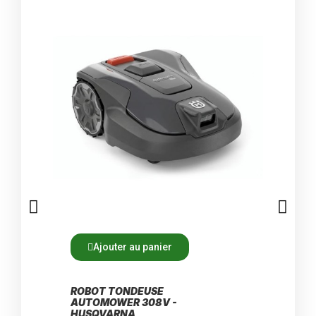
Ajouter au panier
A
ROBOT TONDEUSE
ROBO
AUTOMOWER 308V -
AUTO
HUSQVARNA
HUSQ