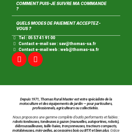
COMMENT PUIS-JE SUIVRE MA COMMANDE
?
QUELS MODES DE PAIEMENT ACCEPTEZ-
VOUS ?
Tel : 05 57 41 91 00
Contact e-mail sav : sav@thomas-sa.fr
Contact e-mail web : web@thomas-sa.fr
Depuis 1971, Thomas Rural Master est votre spécialiste de la
motoculture et des équipements de jardin — pour particuliers,
professionnels, agriculteurs ou collectivités.
Nous proposons une gamme complète d’outils performants et fiables :
robots tondeuses,
tondeuses à gazon (manuelles, autoportées, robots),
débroussailleuses, taille-haies, tronçonneuses, tracteurs compacts,
motobineuses, mini-pelles, accessoires bois ou BTP, et bien plus
. Grâce