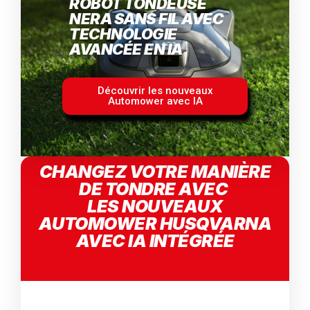
ROBOT TONDEUSE
NERA SANS FIL AVEC
TECHNOLOGIE
AVANCÉE EN IA
Découvrir les nouveaux
Automower avec IA
CHANGEZ VOTRE MANIÈRE
DE TONDRE AVEC
LES NOUVEAUX
AUTOMOWER HUSQVARNA
AVEC IA INTÉGRÉE