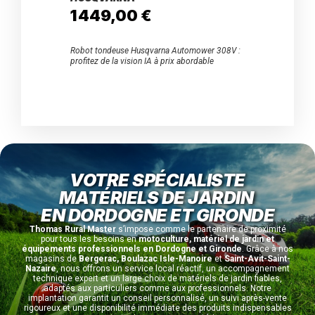
1 449,00 €
1 7
 avec
Robot tondeuse Husqvarna Automower 308V :
Robot t
otre
profitez de la vision IA à prix abordable
: La tech
1200 m2
VOTRE SPÉCIALISTE
MATÉRIELS DE JARDIN
EN DORDOGNE ET GIRONDE
Thomas Rural Master
s’impose comme le partenaire de proximité
pour tous les besoins en
motoculture, matériel de jardin et
équipements professionnels en Dordogne et Gironde
. Grâce à nos
magasins de
Bergerac, Boulazac Isle-Manoire
et
Saint-Avit-Saint-
Nazaire
, nous offrons un service local réactif, un accompagnement
technique expert et un large choix de matériels de jardin fiables,
adaptés aux particuliers comme aux professionnels. Notre
implantation garantit un conseil personnalisé, un suivi après-vente
rigoureux et une disponibilité immédiate des produits indispensables