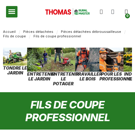
Accueil
Pièces détachées
Pièces détachées débroussailleuse
Fils de coupe
Fils de coupe professionnel
TONDRE LE
JARDIN
ENTRETENIR
ENTRETENIR
TRAVAILLER
POUR LES
INDU
LE JARDIN
LE
LE BOIS
PROFESSIONNEL
ET
POTAGER
FILS DE COUPE
PROFESSIONNEL